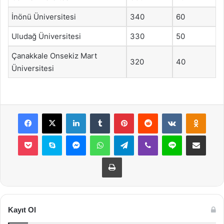
İnönü Üniversitesi
340
60
Uludağ Üniversitesi
330
50
Çanakkale Onsekiz Mart
320
40
Üniversitesi
Facebook
X
LinkedIn
Tumblr
Pinterest
Reddit
VKontakte
Odnok
Pocket
Skype
Messenger
WhatsApp
Telegram
Viber
Line
E-Posta ile payla
Yazdır
Kayıt Ol