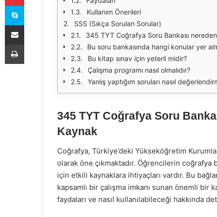
Faydaları
Skype
Kullanım Önerileri
SSS (Sıkça Sorulan Sorular)
E-Posta ile paylaş
345 TYT Coğrafya Soru Bankası nereden t
Yazdır
Bu soru bankasında hangi konular yer al
Bu kitap sınav için yeterli midir?
Çalışma programı nasıl olmalıdır?
Yanlış yaptığım soruları nasıl değerlendir
345 TYT Coğrafya Soru Bankası
Kaynak
Coğrafya, Türkiye’deki Yükseköğretim Kurumları 
olarak öne çıkmaktadır. Öğrencilerin coğrafya bi
için etkili kaynaklara ihtiyaçları vardır. Bu b
kapsamlı bir çalışma imkanı sunan önemli bir ka
faydaları ve nasıl kullanılabileceği hakkında deta