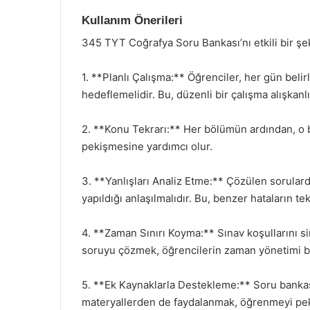
Kullanım Önerileri
345 TYT Coğrafya Soru Bankası’nı etkili bir şek
1. **Planlı Çalışma:** Öğrenciler, her gün beli
hedeflemelidir. Bu, düzenli bir çalışma alışkanlı
2. **Konu Tekrarı:** Her bölümün ardından, o 
pekişmesine yardımcı olur.
3. **Yanlışları Analiz Etme:** Çözülen sorulard
yapıldığı anlaşılmalıdır. Bu, benzer hataların t
4. **Zaman Sınırı Koyma:** Sınav koşullarını sim
soruyu çözmek, öğrencilerin zaman yönetimi bec
5. **Ek Kaynaklarla Destekleme:** Soru bankası i
materyallerden de faydalanmak, öğrenmeyi pekiş