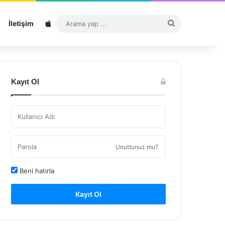
Sitemap
Arama
İletişim
yap
...
Kayıt Ol
Unuttunuz mu?
Beni hatırla
Kayıt Ol