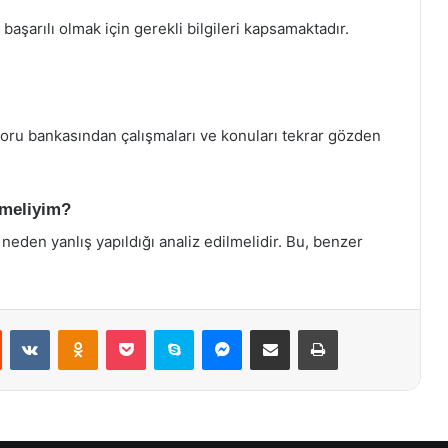
şarılı olmak için gerekli bilgileri kapsamaktadır.
 soru bankasından çalışmaları ve konuları tekrar gözden
rmeliyim?
 neden yanlış yapıldığı analiz edilmelidir. Bu, benzer
st
Reddit
VKontakte
Odnoklassniki
Pocket
Skype
Messenger
E-Posta ile paylaş
Yazdır