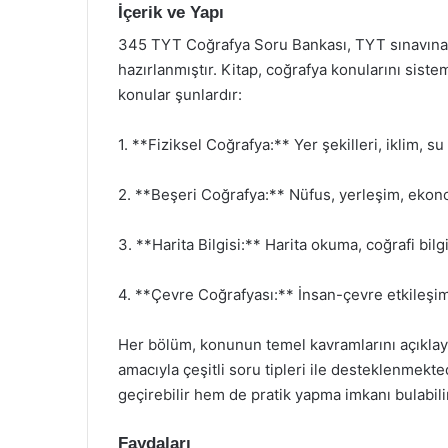
İçerik ve Yapı
345 TYT Coğrafya Soru Bankası, TYT sınavına y
hazırlanmıştır. Kitap, coğrafya konularını sistem
konular şunlardır:
1. **Fiziksel Coğrafya:** Yer şekilleri, iklim, s
2. **Beşeri Coğrafya:** Nüfus, yerleşim, ekono
3. **Harita Bilgisi:** Harita okuma, coğrafi bilgi
4. **Çevre Coğrafyası:** İnsan-çevre etkileşimi
Her bölüm, konunun temel kavramlarını açıklayan 
amacıyla çeşitli soru tipleri ile desteklenmekte
geçirebilir hem de pratik yapma imkanı bulabilir
Faydaları