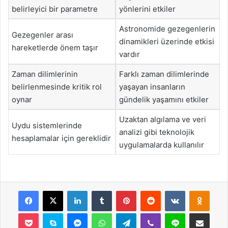
belirleyici bir parametre
yönlerini etkiler
Astronomide gezegenlerin
Gezegenler arası
dinamikleri üzerinde etkisi
hareketlerde önem taşır
vardır
Zaman dilimlerinin
Farklı zaman dilimlerinde
belirlenmesinde kritik rol
yaşayan insanların
oynar
gündelik yaşamını etkiler
Uzaktan algılama ve veri
Uydu sistemlerinde
analizi gibi teknolojik
hesaplamalar için gereklidir
uygulamalarda kullanılır
Facebook
X
LinkedIn
Tumblr
Pinterest
Reddit
VKontakte
Odnok
Pocket
Skype
Messenger
WhatsApp
Telegram
Viber
Line
E-Posta ile payla