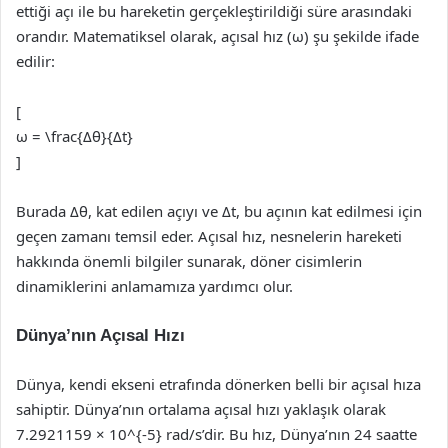
ettiği açı ile bu hareketin gerçekleştirildiği süre arasındaki
orandır. Matematiksel olarak, açısal hız (ω) şu şekilde ifade
edilir:
[
ω = \frac{Δθ}{Δt}
]
Burada Δθ, kat edilen açıyı ve Δt, bu açının kat edilmesi için
geçen zamanı temsil eder. Açısal hız, nesnelerin hareketi
hakkında önemli bilgiler sunarak, döner cisimlerin
dinamiklerini anlamamıza yardımcı olur.
Dünya’nın Açısal Hızı
Dünya, kendi ekseni etrafında dönerken belli bir açısal hıza
sahiptir. Dünya’nın ortalama açısal hızı yaklaşık olarak
7.2921159 × 10^{-5} rad/s’dir. Bu hız, Dünya’nın 24 saatte