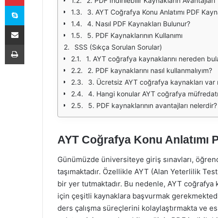
2. PDF İndirilebilir Kaynakların Avantajları
Skype
3. AYT Coğrafya Konu Anlatımı PDF Kayna
4. Nasıl PDF Kaynakları Bulunur?
E-Posta ile paylaş
5. PDF Kaynaklarının Kullanımı
Yazdır
SSS (Sıkça Sorulan Sorular)
1. AYT coğrafya kaynaklarını nereden bula
2. PDF kaynaklarını nasıl kullanmalıyım?
3. Ücretsiz AYT coğrafya kaynakları var 
4. Hangi konular AYT coğrafya müfredatı
5. PDF kaynaklarının avantajları nelerdir?
AYT Coğrafya Konu Anlatımı PD
Günümüzde üniversiteye giriş sınavları, öğrenc
taşımaktadır. Özellikle AYT (Alan Yeterlilik Tes
bir yer tutmaktadır. Bu nedenle, AYT coğrafya k
için çeşitli kaynaklara başvurmak gerekmektedir
ders çalışma süreçlerini kolaylaştırmakta ve 