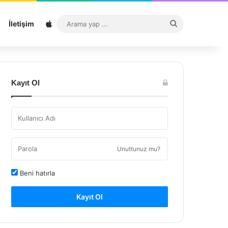
Sitemap
Arama
İletişim
yap
...
Kayıt Ol
Unuttunuz mu?
Beni hatırla
Kayıt Ol