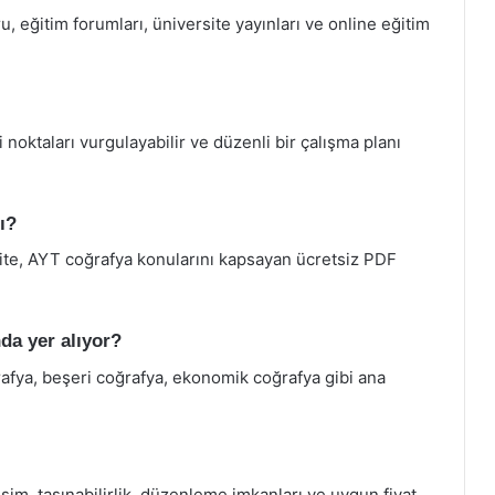
 eğitim forumları, üniversite yayınları ve online eğitim
 noktaları vurgulayabilir ve düzenli bir çalışma planı
ı?
site, AYT coğrafya konularını kapsayan ücretsiz PDF
da yer alıyor?
rafya, beşeri coğrafya, ekonomik coğrafya gibi ana
şim, taşınabilirlik, düzenleme imkanları ve uygun fiyat