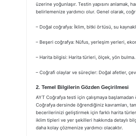
üzerine yoğunlaşır. Testin yapısını anlamak, h
belirlemenize yardımcı olur. Genel olarak, coğra
– Doğal coğrafya: İklim, bitki örtüsü, su kaynakla
– Beşeri coğrafya: Nüfus, yerleşim yerleri, ekon
– Harita bilgisi: Harita türleri, ölçek, yön bulma.
– Coğrafi olaylar ve süreçler: Doğal afetler, çe
2. Temel Bilgilerin Gözden Geçirilmesi
AYT Coğrafya testi için çalışmaya başlamadan ö
Coğrafya dersinde öğrendiğiniz kavramları, tanı
becerilerinizi geliştirmek için farklı harita türle
iklim tipleri ve yer şekilleri hakkında detaylı b
daha kolay çözmenize yardımcı olacaktır.