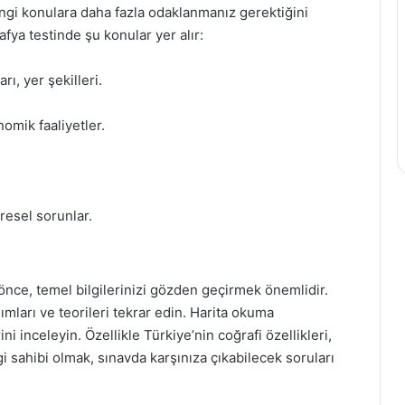
angi konulara daha fazla odaklanmanız gerektiğini
fya testinde şu konular yer alır:
rı, yer şekilleri.
omik faaliyetler.
vresel sorunlar.
nce, temel bilgilerinizi gözden geçirmek önemlidir.
mları ve teorileri tekrar edin. Harita okuma
rini inceleyin. Özellikle Türkiye’nin coğrafi özellikleri,
ilgi sahibi olmak, sınavda karşınıza çıkabilecek soruları