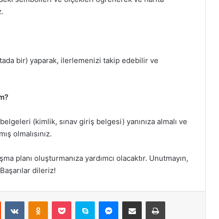
z.
ada bir) yaparak, ilerlemenizi takip edebilir ve
ım?
elgeleri (kimlik, sınav giriş belgesi) yanınıza almalı ve
mış olmalısınız.
lışma planı oluşturmanıza yardımcı olacaktır. Unutmayın,
Başarılar dileriz!
st
Reddit
VKontakte
Odnoklassniki
Pocket
Skype
Messenger
E-Posta ile paylaş
Yazdır