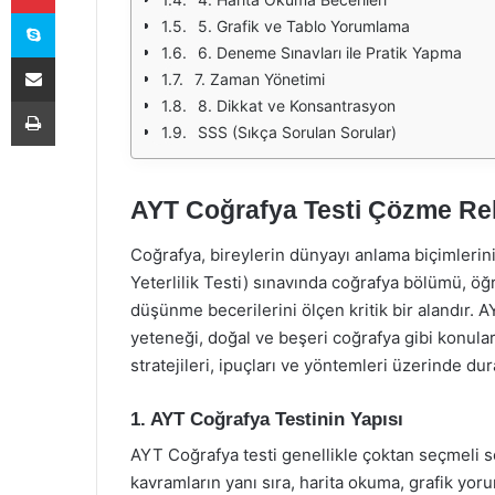
Skype
5. Grafik ve Tablo Yorumlama
6. Deneme Sınavları ile Pratik Yapma
E-Posta ile paylaş
7. Zaman Yönetimi
Yazdır
8. Dikkat ve Konsantrasyon
SSS (Sıkça Sorulan Sorular)
AYT Coğrafya Testi Çözme Re
Coğrafya, bireylerin dünyayı anlama biçimlerini 
Yeterlilik Testi) sınavında coğrafya bölümü, öğ
düşünme becerilerini ölçen kritik bir alandır. 
yeteneği, doğal ve beşeri coğrafya gibi konula
stratejileri, ipuçları ve yöntemleri üzerinde dur
1. AYT Coğrafya Testinin Yapısı
AYT Coğrafya testi genellikle çoktan seçmeli so
kavramların yanı sıra, harita okuma, grafik yoru