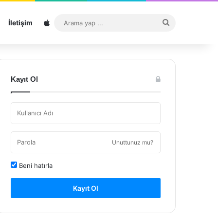
Sitemap
Arama
İletişim
yap
...
Kayıt Ol
Unuttunuz mu?
Beni hatırla
Kayıt Ol