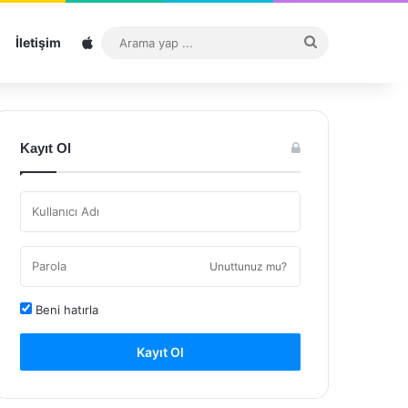
Sitemap
Arama
İletişim
yap
...
Kayıt Ol
Unuttunuz mu?
Beni hatırla
Kayıt Ol