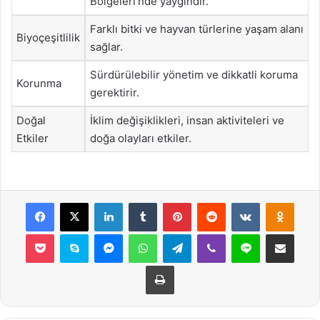
Bölgeleri’nde yaygındır.
Farklı bitki ve hayvan türlerine yaşam alanı
Biyoçeşitlilik
sağlar.
Sürdürülebilir yönetim ve dikkatli koruma
Korunma
gerektirir.
Doğal
İklim değişiklikleri, insan aktiviteleri ve
Etkiler
doğa olayları etkiler.
Facebook
X
LinkedIn
Tumblr
Pinterest
Reddit
VKontakte
Odnok
Pocket
Skype
Messenger
WhatsApp
Telegram
Viber
Line
E-Posta ile payla
Yazdır