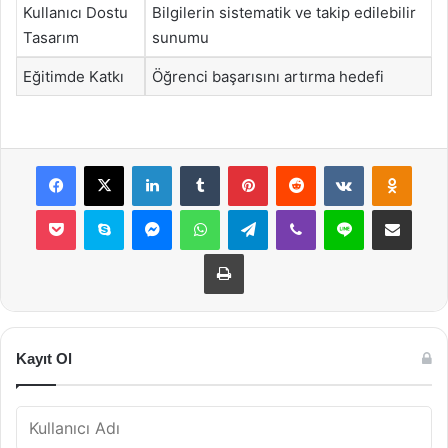
Kullanıcı Dostu
Bilgilerin sistematik ve takip edilebilir
Tasarım
sunumu
Eğitimde Katkı
Öğrenci başarısını artırma hedefi
Facebook
X
LinkedIn
Tumblr
Pinterest
Reddit
VKontakte
Odnok
Pocket
Skype
Messenger
WhatsApp
Telegram
Viber
Line
E-Posta ile payla
Yazdır
Kayıt Ol