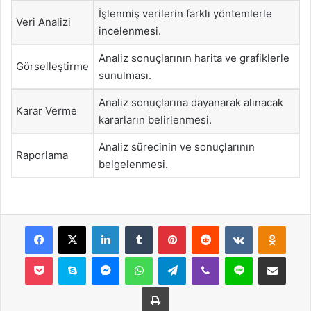
İşlenmiş verilerin farklı yöntemlerle
Veri Analizi
incelenmesi.
Analiz sonuçlarının harita ve grafiklerle
Görselleştirme
sunulması.
Analiz sonuçlarına dayanarak alınacak
Karar Verme
kararların belirlenmesi.
Analiz sürecinin ve sonuçlarının
Raporlama
belgelenmesi.
Facebook
X
LinkedIn
Tumblr
Pinterest
Reddit
VKontakte
Odnok
Pocket
Skype
Messenger
WhatsApp
Telegram
Viber
Line
E-Posta ile payla
Yazdır