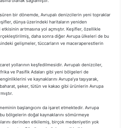
asına olanak sağlamıştır.
r süren bir dönemde, Avrupalı denizcilerin yeni topraklar
eşifler, dünya üzerindeki haritaların yeniden
tkisinin artmasına yol açmıştır. Keşifler, özellikle
rçekleştirilmiş, daha sonra diğer Avrupa ülkeleri de bu
jisindeki gelişmeler, tüccarların ve maceraperestlerin
icaret yollarının keşfedilmesidir. Avrupalı denizciler,
rika ve Pasifik Adaları gibi yeni bölgeleri de
 zenginliklerini ve kaynaklarını Avrupa’ya taşıyarak,
aharat, şeker, tütün ve kakao gibi ürünlerin Avrupa
mıştır.
neminin başlangıcını da işaret etmektedir. Avrupa
ek, bu bölgelerin doğal kaynaklarını sömürmeye
mlarını derinden etkilemiş, birçok medeniyetin yok