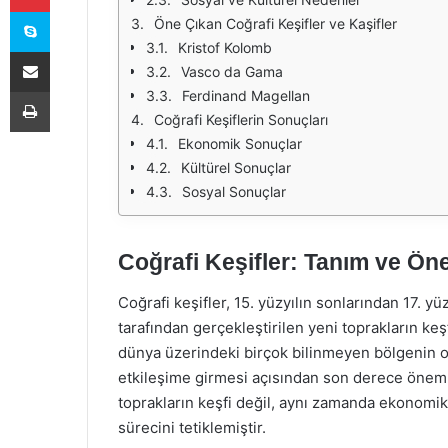
Skype
Öne Çıkan Coğrafi Keşifler ve Kaşifler
Kristof Kolomb
E-Posta ile paylaş
Vasco da Gama
Yazdır
Ferdinand Magellan
Coğrafi Keşiflerin Sonuçları
Ekonomik Sonuçlar
Kültürel Sonuçlar
Sosyal Sonuçlar
Coğrafi Keşifler: Tanım ve Ön
Coğrafi keşifler, 15. yüzyılın sonlarından 17. 
tarafından gerçekleştirilen yeni toprakların ke
dünya üzerindeki birçok bilinmeyen bölgenin ort
etkileşime girmesi açısından son derece önemli 
toprakların keşfi değil, aynı zamanda ekonomik,
sürecini tetiklemiştir.