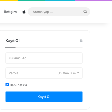
Sitemap
Arama
İletişim
yap
...
Kayıt Ol
Unuttunuz mu?
Beni hatırla
Kayıt Ol