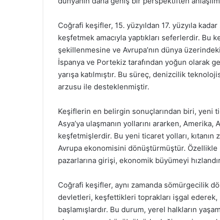
dünyanın daha geniş bir perspektiften anlaşılm
Coğrafi keşifler, 15. yüzyıldan 17. yüzyıla kada
keşfetmek amacıyla yaptıkları seferlerdir. Bu k
şekillenmesine ve Avrupa’nın dünya üzerindeki e
İspanya ve Portekiz tarafından yoğun olarak ge
yarışa katılmıştır. Bu süreç, denizcilik teknolo
arzusu ile desteklenmiştir.
Keşiflerin en belirgin sonuçlarından biri, yeni t
Asya’ya ulaşmanın yollarını ararken, Amerika, Af
keşfetmişlerdir. Bu yeni ticaret yolları, kıtanın
Avrupa ekonomisini dönüştürmüştür. Özellikle b
pazarlarına girişi, ekonomik büyümeyi hızlandır
Coğrafi keşifler, aynı zamanda sömürgecilik dö
devletleri, keşfettikleri toprakları işgal eder
başlamışlardır. Bu durum, yerel halkların yaşa