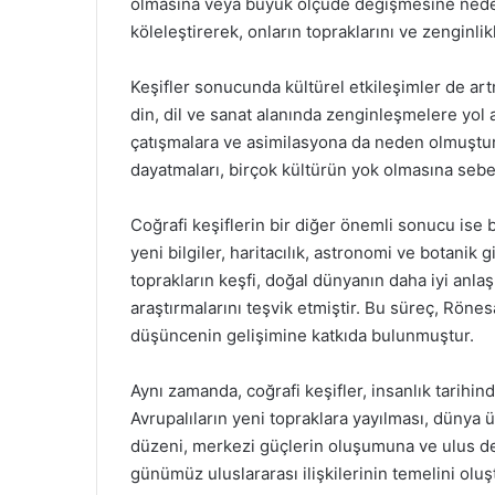
olmasına veya büyük ölçüde değişmesine neden 
köleleştirerek, onların topraklarını ve zenginlik
Keşifler sonucunda kültürel etkileşimler de artm
din, dil ve sanat alanında zenginleşmelere yol 
çatışmalara ve asimilasyona da neden olmuştur. 
dayatmaları, birçok kültürün yok olmasına seb
Coğrafi keşiflerin bir diğer önemli sonucu ise b
yeni bilgiler, haritacılık, astronomi ve botanik 
toprakların keşfi, doğal dünyanın daha iyi anla
araştırmalarını teşvik etmiştir. Bu süreç, Röne
düşüncenin gelişimine katkıda bulunmuştur.
Aynı zamanda, coğrafi keşifler, insanlık tarihin
Avrupalıların yeni topraklara yayılması, dünya 
düzeni, merkezi güçlerin oluşumuna ve ulus dev
günümüz uluslararası ilişkilerinin temelini oluş