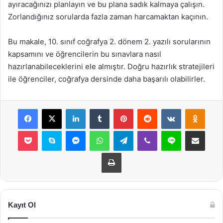
ayıracağınızı planlayın ve bu plana sadık kalmaya çalışın.
Zorlandığınız sorularda fazla zaman harcamaktan kaçının.
Bu makale, 10. sınıf coğrafya 2. dönem 2. yazılı sorularının
kapsamını ve öğrencilerin bu sınavlara nasıl
hazırlanabileceklerini ele almıştır. Doğru hazırlık stratejileri
ile öğrenciler, coğrafya dersinde daha başarılı olabilirler.
Facebook
X
LinkedIn
Tumblr
Pinterest
Reddit
VKontakte
Odnok
Pocket
Skype
Messenger
WhatsApp
Telegram
Viber
Line
E-Posta ile payla
Yazdır
Kayıt Ol