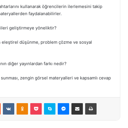
tarlarını kullanarak öğrencilerin ilerlemesini takip
ateryallerden faydalanabilirler.
ileri geliştirmeye yöneliktir?
rin eleştirel düşünme, problem çözme ve sosyal
ının diğer yayınlardan farkı nedir?
lle sunması, zengin görsel materyalleri ve kapsamlı cevap
st
Reddit
VKontakte
Odnoklassniki
Pocket
Skype
Messenger
E-Posta ile paylaş
Yazdır