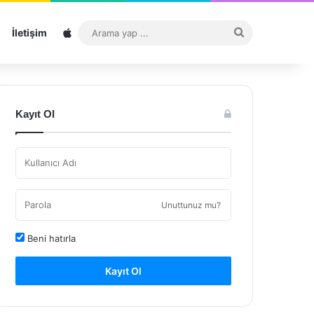
Sitemap
Arama
İletişim
yap
...
Kayıt Ol
Unuttunuz mu?
Beni hatırla
Kayıt Ol