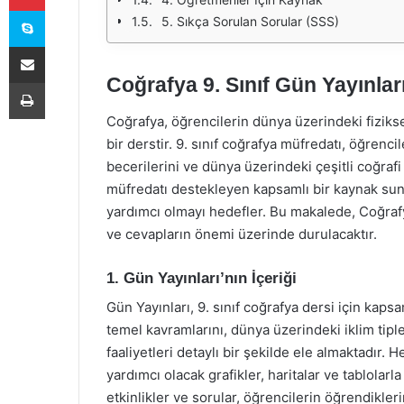
Skype
5. Sıkça Sorulan Sorular (SSS)
E-Posta ile paylaş
Coğrafya 9. Sınıf Gün Yayınlar
Yazdır
Coğrafya, öğrencilerin dünya üzerindeki fizikse
bir derstir. 9. sınıf coğrafya müfredatı, öğrenc
becerilerini ve dünya üzerindeki çeşitli coğrafi 
müfredatı destekleyen kapsamlı bir kaynak suna
yardımcı olmayı hedefler. Bu makalede, Coğrafya 
ve cevapların önemi üzerinde durulacaktır.
1. Gün Yayınları’nın İçeriği
Gün Yayınları, 9. sınıf coğrafya dersi için kapsa
temel kavramlarını, dünya üzerindeki iklim tipl
faaliyetleri detaylı bir şekilde ele almaktadır. 
yardımcı olacak grafikler, haritalar ve tablolarla
etkinlikler ve sorular, öğrencilerin öğrendikleri