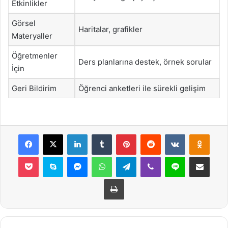
Etkinlikler
Görsel
Haritalar, grafikler
Materyaller
Öğretmenler
Ders planlarına destek, örnek sorular
İçin
Geri Bildirim
Öğrenci anketleri ile sürekli gelişim
Facebook
X
LinkedIn
Tumblr
Pinterest
Reddit
VKontakte
Odnok
Pocket
Skype
Messenger
WhatsApp
Telegram
Viber
Line
E-Posta ile payla
Yazdır