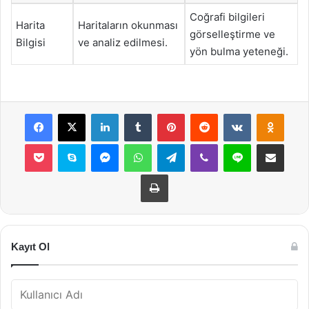
Coğrafi bilgileri
Harita
Haritaların okunması
görselleştirme ve
Bilgisi
ve analiz edilmesi.
yön bulma yeteneği.
Facebook
X
LinkedIn
Tumblr
Pinterest
Reddit
VKontakte
Odnok
Pocket
Skype
Messenger
WhatsApp
Telegram
Viber
Line
E-Posta ile payla
Yazdır
Kayıt Ol