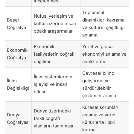
incelenmesi.
Toplumsal
Nüfus, yerleşim ve
Beşeri
dinamikleri kavrama
kültür üzerine insan
Coğrafya
ve kültürel çeşitliliği
odaklı araştırmalar.
anlama.
Ekonomik
Yerel ve global
Ekonomik
faaliyetlerin coğrafi
ekonomiyi anlama ve
Coğrafya
dağılımı.
analiz etme.
Çevresel bilinç
İklim sistemlerinin
İklim
geliştirme ve
işleyişi ve insan
Değişikliği
sürdürülebilir
etkisi.
çözümler arama.
Küresel sorunları
Dünya üzerindeki
Dünya
anlama ve yerel
farklı coğrafi
Coğrafyası
kültürlerle ilişki
alanların tanınması.
kurma.