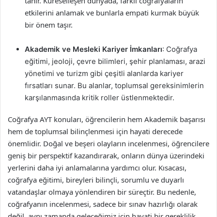
tanır. Küreselleşen dünyada, farklı coğrafyaların
etkilerini anlamak ve bunlarla empati kurmak büyük
bir önem taşır.
Akademik ve Mesleki Kariyer İmkanları
: Coğrafya
eğitimi, jeoloji, çevre bilimleri, şehir planlaması, arazi
yönetimi ve turizm gibi çeşitli alanlarda kariyer
fırsatları sunar. Bu alanlar, toplumsal gereksinimlerin
karşılanmasında kritik roller üstlenmektedir.
Coğrafya AYT konuları, öğrencilerin hem Akademik başarısı
hem de toplumsal bilinçlenmesi için hayati derecede
önemlidir. Doğal ve beşeri olayların incelenmesi, öğrencilere
geniş bir perspektif kazandırarak, onların dünya üzerindeki
yerlerini daha iyi anlamalarına yardımcı olur. Kısacası,
coğrafya eğitimi, bireyleri bilinçli, sorumlu ve duyarlı
vatandaşlar olmaya yönlendiren bir süreçtir. Bu nedenle,
coğrafyanın incelenmesi, sadece bir sınav hazırlığı olarak
değil, aynı zamanda geleceğimiz için hayati bir gereklilik