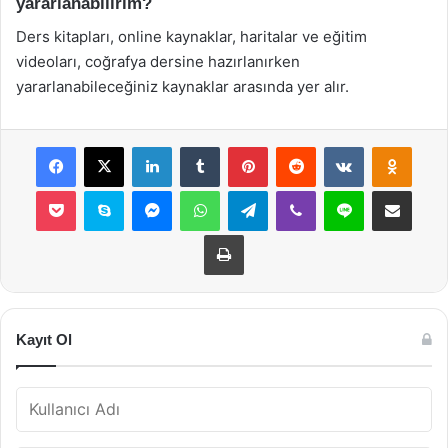
yararlanabilirim?
Ders kitapları, online kaynaklar, haritalar ve eğitim
videoları, coğrafya dersine hazırlanırken
yararlanabileceğiniz kaynaklar arasında yer alır.
Facebook
X
LinkedIn
Tumblr
Pinterest
Reddit
VKontakte
Odnok
Pocket
Skype
Messenger
WhatsApp
Telegram
Viber
Line
E-Posta ile payla
Yazdır
Kayıt Ol