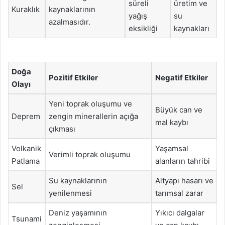
süreli
üretim ve
Kuraklık
kaynaklarının
yağış
su
azalmasıdır.
eksikliği
kaynakları
Doğa
Pozitif Etkiler
Negatif Etkiler
Olayı
Yeni toprak oluşumu ve
Büyük can ve
Deprem
zengin minerallerin açığa
mal kaybı
çıkması
Volkanik
Yaşamsal
Verimli toprak oluşumu
Patlama
alanların tahribi
Su kaynaklarının
Altyapı hasarı ve
Sel
yenilenmesi
tarımsal zarar
Deniz yaşamının
Yıkıcı dalgalar
Tsunami