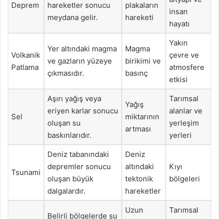
Deprem
hareketler sonucu
plakaların
insan
meydana gelir.
hareketi
hayatı
Yakın
Yer altındaki magma
Magma
Volkanik
çevre ve
ve gazların yüzeye
birikimi ve
Patlama
atmosfere
çıkmasıdır.
basınç
etkisi
Aşırı yağış veya
Tarımsal
Yağış
eriyen karlar sonucu
alanlar ve
Sel
miktarının
oluşan su
yerleşim
artması
baskınlarıdır.
yerleri
Deniz tabanındaki
Deniz
depremler sonucu
altındaki
Kıyı
Tsunami
oluşan büyük
tektonik
bölgeleri
dalgalardır.
hareketler
Uzun
Tarımsal
Belirli bölgelerde su