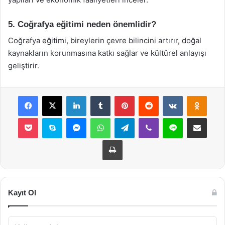
5. Coğrafya eğitimi neden önemlidir?
Coğrafya eğitimi, bireylerin çevre bilincini artırır, doğal
kaynakların korunmasına katkı sağlar ve kültürel anlayışı
geliştirir.
Facebook
X
LinkedIn
Tumblr
Pinterest
Reddit
VKontakte
Odnok
Pocket
Skype
Messenger
WhatsApp
Telegram
Viber
Line
E-Posta ile payla
Yazdır
Kayıt Ol