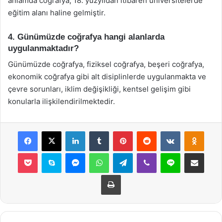
anlamda coğrafya, 18. yüzyıldan itibaren üniversitelerde
eğitim alanı haline gelmiştir.
4. Günümüzde coğrafya hangi alanlarda
uygulanmaktadır?
Günümüzde coğrafya, fiziksel coğrafya, beşeri coğrafya,
ekonomik coğrafya gibi alt disiplinlerde uygulanmakta ve
çevre sorunları, iklim değişikliği, kentsel gelişim gibi
konularla ilişkilendirilmektedir.
Facebook
X
LinkedIn
Tumblr
Pinterest
Reddit
VKontakte
Odnok
Pocket
Skype
Messenger
WhatsApp
Telegram
Viber
Line
E-Posta ile payla
Yazdır