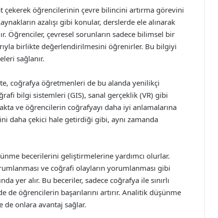
 çekerek öğrencilerinin çevre bilincini artırma görevini
 kaynakların azalışı gibi konular, derslerde ele alınarak
lır. Öğrenciler, çevresel sorunların sadece bilimsel bir
yla birlikte değerlendirilmesini öğrenirler. Bu bilgiyi
leri sağlanır.
kte, coğrafya öğretmenleri de bu alanda yenilikçi
afi bilgi sistemleri (GIS), sanal gerçeklik (VR) gibi
lmakta ve öğrencilerin coğrafyayı daha iyi anlamalarına
ini daha çekici hale getirdiği gibi, aynı zamanda
ünme becerilerini geliştirmelerine yardımcı olurlar.
yorumlanması ve coğrafi olayların yorumlanması gibi
da yer alır. Bu beceriler, sadece coğrafya ile sınırlı
e de öğrencilerin başarılarını artırır. Analitik düşünme
e de onlara avantaj sağlar.