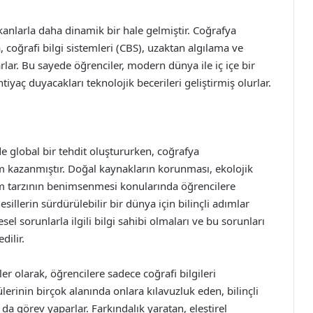
nlarla daha dinamik bir hale gelmiştir. Coğrafya
 coğrafi bilgi sistemleri (CBS), uzaktan algılama ve
rlar. Bu sayede öğrenciler, modern dünya ile iç içe bir
iyaç duyacakları teknolojik becerileri geliştirmiş olurlar.
e global bir tehdit oluştururken, coğrafya
 kazanmıştır. Doğal kaynakların korunması, ekolojik
m tarzının benimsenmesi konularında öğrencilere
illerin sürdürülebilir bir dünya için bilinçli adımlar
el sorunlarla ilgili bilgi sahibi olmaları ve bu sorunları
dilir.
r olarak, öğrencilere sadece coğrafi bilgileri
inin birçok alanında onlara kılavuzluk eden, bilinçli
da görev yaparlar. Farkındalık yaratan, eleştirel