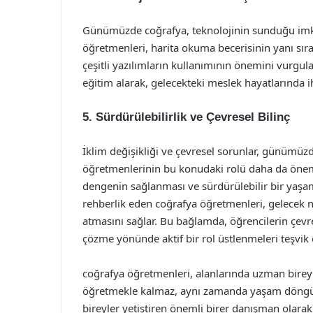
Günümüzde coğrafya, teknolojinin sunduğu imka
öğretmenleri, harita okuma becerisinin yanı sıra,
çeşitli yazılımların kullanımının önemini vurgula
eğitim alarak, gelecekteki meslek hayatlarında iht
5. Sürdürülebilirlik ve Çevresel Bilinç
İklim değişikliği ve çevresel sorunlar, günümüzd
öğretmenlerinin bu konudaki rolü daha da önem
dengenin sağlanması ve sürdürülebilir bir yaşa
rehberlik eden coğrafya öğretmenleri, gelecek nes
atmasını sağlar. Bu bağlamda, öğrencilerin çevres
çözme yönünde aktif bir rol üstlenmeleri teşvik e
coğrafya öğretmenleri, alanlarında uzman bireyle
öğretmekle kalmaz, aynı zamanda yaşam döngüler
bireyler yetiştiren önemli birer danışman olarak 