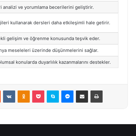
i analizi ve yorumlama becerilerini geliştirir.
leri kullanarak dersleri daha etkileşimli hale getirir.
ekli gelişim ve öğrenme konusunda teşvik eder.
nya meseleleri üzerinde düşünmelerini sağlar.
lumsal konularda duyarlılık kazanmalarını destekler.
st
Reddit
VKontakte
Odnoklassniki
Pocket
Skype
Messenger
E-Posta ile paylaş
Yazdır