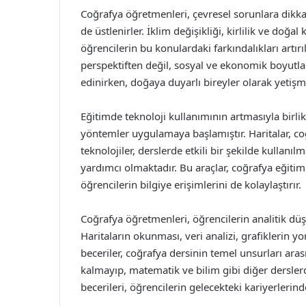
Coğrafya öğretmenleri, çevresel sorunlara dikkat
de üstlenirler. İklim değişikliği, kirlilik ve doğal
öğrencilerin bu konulardaki farkındalıkları artırı
perspektiften değil, sosyal ve ekonomik boyutları
edinirken, doğaya duyarlı bireyler olarak yetişme
Eğitimde teknoloji kullanımının artmasıyla birli
yöntemler uygulamaya başlamıştır. Haritalar, coğr
teknolojiler, derslerde etkili bir şekilde kullanı
yardımcı olmaktadır. Bu araçlar, coğrafya eğitim
öğrencilerin bilgiye erişimlerini de kolaylaştırır.
Coğrafya öğretmenleri, öğrencilerin analitik düş
Haritaların okunması, veri analizi, grafiklerin 
beceriler, coğrafya dersinin temel unsurları arasın
kalmayıp, matematik ve bilim gibi diğer derslerd
becerileri, öğrencilerin gelecekteki kariyerlerind