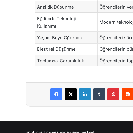
Analitik Düşünme
Öğrencilerin ver
Eğitimde Teknoloji
Modern teknoloji
Kullanımı
Yaşam Boyu Öğrenme
Öğrencileri sür
Eleştirel Düşünme
Öğrencilerin dü
Toplumsal Sorumluluk
Öğrencilerin top
Facebook
X
LinkedIn
Tumblr
Pintere
unblocked games
evden eve nakliyat