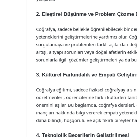
2. Eleştirel Düşünme ve Problem Çözme B
Coğrafya, sadece bellekle öğrenilebilecek bir d
yeteneklerini geliştirmelerine yardımcı olur. Co
sorgulamaya ve problemleri farklı açılardan değ
artışı, altyapı sorunları veya doğal afetlerin etki
sorunlarla ilgili çözümler geliştirmeleri ya da b
3. Kültürel Farkındalık ve Empati Gelişti
Coğrafya eğitimi, sadece fiziksel coğrafyayla sın
öğretmenleri, öğrencilerine farklı kültürleri tan
önemini aşılar. Bu bağlamda, coğrafya dersleri, ö
inançları hakkında bilgi vererek empati yetenekle
daha bilinçli, hoşgörülü ve açık fikirli bireyler hal
4. Teknolojik Becerilerin Geliştirilmesi