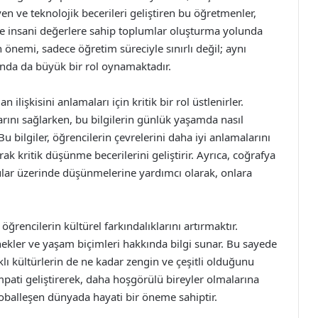
n ve teknolojik becerileri geliştiren bu öğretmenler,
ve insani değerlere sahip toplumlar oluşturma yolunda
 önemi, sadece öğretim süreciyle sınırlı değil; aynı
ında da büyük bir rol oynamaktadır.
ilişkisini anlamaları için kritik bir rol üstlenirler.
arını sağlarken, bu bilgilerin günlük yaşamda nasıl
u bilgiler, öğrencilerin çevrelerini daha iyi anlamalarını
k kritik düşünme becerilerini geliştirir. Ayrıca, coğrafya
ular üzerinde düşünmelerine yardımcı olarak, onlara
ğrencilerin kültürel farkındalıklarını artırmaktır.
enekler ve yaşam biçimleri hakkında bilgi sunar. Bu sayede
rklı kültürlerin de ne kadar zengin ve çeşitli olduğunu
empati geliştirerek, daha hoşgörülü bireyler olmalarına
globalleşen dünyada hayati bir öneme sahiptir.