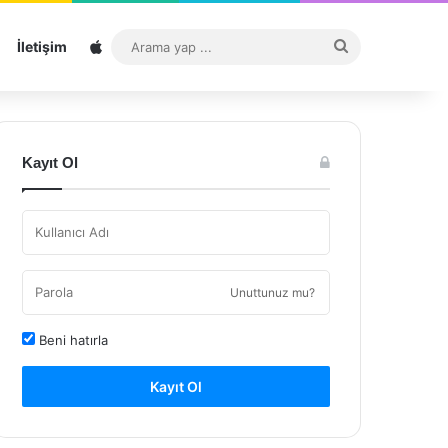
Sitemap
Arama
İletişim
yap
...
Kayıt Ol
Unuttunuz mu?
Beni hatırla
Kayıt Ol