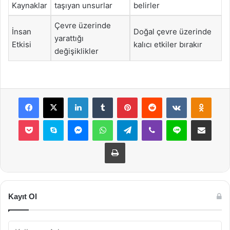
Kaynaklar
taşıyan unsurlar
belirler
Çevre üzerinde
İnsan
Doğal çevre üzerinde
yarattığı
Etkisi
kalıcı etkiler bırakır
değişiklikler
Facebook
X
LinkedIn
Tumblr
Pinterest
Reddit
VKontakte
Odnok
Pocket
Skype
Messenger
WhatsApp
Telegram
Viber
Line
E-Posta ile payla
Yazdır
Kayıt Ol