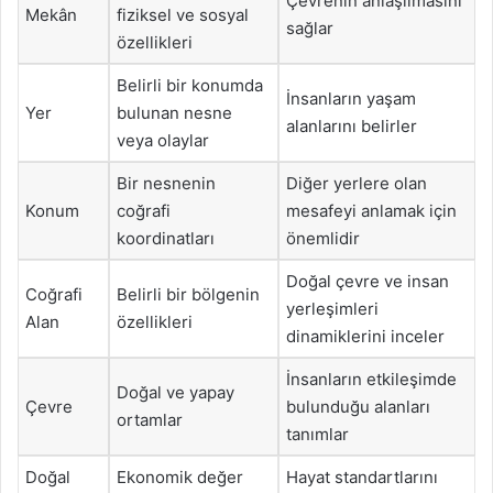
Çevrenin anlaşılmasını
Mekân
fiziksel ve sosyal
sağlar
özellikleri
Belirli bir konumda
İnsanların yaşam
Yer
bulunan nesne
alanlarını belirler
veya olaylar
Bir nesnenin
Diğer yerlere olan
Konum
coğrafi
mesafeyi anlamak için
koordinatları
önemlidir
Doğal çevre ve insan
Coğrafi
Belirli bir bölgenin
yerleşimleri
Alan
özellikleri
dinamiklerini inceler
İnsanların etkileşimde
Doğal ve yapay
Çevre
bulunduğu alanları
ortamlar
tanımlar
Doğal
Ekonomik değer
Hayat standartlarını