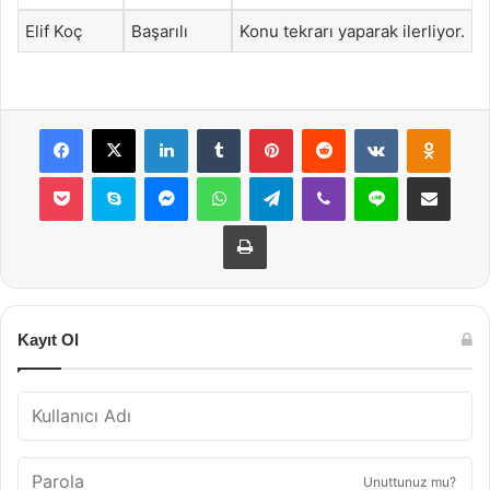
Elif Koç
Başarılı
Konu tekrarı yaparak ilerliyor.
Facebook
X
LinkedIn
Tumblr
Pinterest
Reddit
VKontakte
Odnok
Pocket
Skype
Messenger
WhatsApp
Telegram
Viber
Line
E-Posta ile payla
Yazdır
Kayıt Ol
Unuttunuz mu?