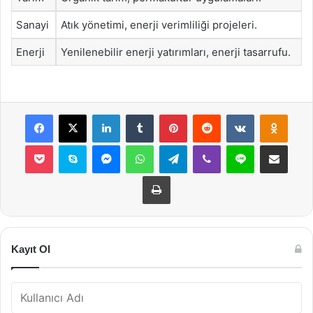
Sanayi
Atık yönetimi, enerji verimliliği projeleri.
Enerji
Yenilenebilir enerji yatırımları, enerji tasarrufu.
Facebook
X
LinkedIn
Tumblr
Pinterest
Reddit
VKontakte
Odnok
Pocket
Skype
Messenger
WhatsApp
Telegram
Viber
Line
E-Posta ile payla
Yazdır
Kayıt Ol