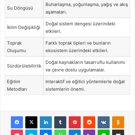
Buharlaşma, yoğunlaşma, yağış ve akış
Su Döngüsü
aşamaları.
Doğal sistem dengesi üzerindeki
İklim Değişikliği
etkileri.
Toprak
Farklı toprak tipleri ve bunların
Oluşumu
ekosistem üzerindeki etkileri.
Doğal kaynakların tasarruflu kullanımı
Sürdürülebilirlik
ve çevre dostu uygulamalar.
Eğitim
Interaktif ve eğitici yöntemlerle doğal
Metodları
sistemlerin önemi.
Facebook
X
LinkedIn
Tumblr
Pinterest
Reddit
VKontakte
Odnok
Pocket
Skype
Messenger
WhatsApp
Telegram
Viber
Line
E-Posta ile payla