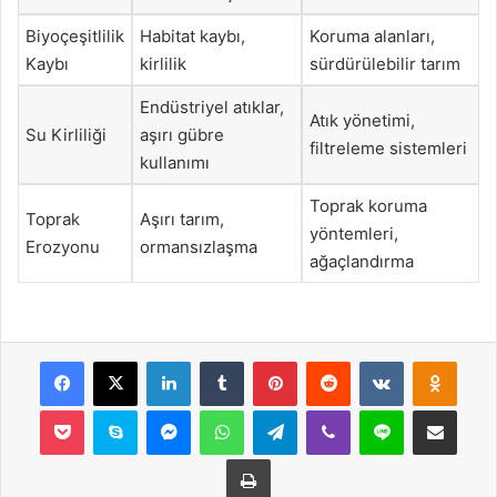
Biyoçeşitlilik
Habitat kaybı,
Koruma alanları,
Kaybı
kirlilik
sürdürülebilir tarım
Endüstriyel atıklar,
Atık yönetimi,
Su Kirliliği
aşırı gübre
filtreleme sistemleri
kullanımı
Toprak koruma
Toprak
Aşırı tarım,
yöntemleri,
Erozyonu
ormansızlaşma
ağaçlandırma
Facebook
X
LinkedIn
Tumblr
Pinterest
Reddit
VKontakte
Odnok
Pocket
Skype
Messenger
WhatsApp
Telegram
Viber
Line
E-Posta ile payla
Yazdır