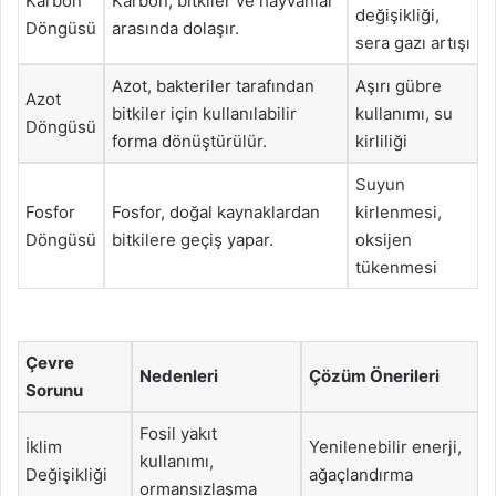
Karbon
Karbon, bitkiler ve hayvanlar
değişikliği,
Döngüsü
arasında dolaşır.
sera gazı artışı
Azot, bakteriler tarafından
Aşırı gübre
Azot
bitkiler için kullanılabilir
kullanımı, su
Döngüsü
forma dönüştürülür.
kirliliği
Suyun
Fosfor
Fosfor, doğal kaynaklardan
kirlenmesi,
Döngüsü
bitkilere geçiş yapar.
oksijen
tükenmesi
Çevre
Nedenleri
Çözüm Önerileri
Sorunu
Fosil yakıt
İklim
Yenilenebilir enerji,
kullanımı,
Değişikliği
ağaçlandırma
ormansızlaşma