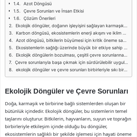
Azot Döngüsü
Çevre Sorunları ve İnsan Etkisi
Çözüm Önerileri
Ekolojik döngüler, doğanın işleyişini sağlayan karmaşık sistemlerdir. Bu döngüler, su, karbon, azot ve fosfor gibi temel elementlerin doğal süreçler aracılığıyla sürekli olarak yeniden işlenmesini ve yeniden kullanılmasını içerir. Örneğin, su döngüsü, suyun buharlaşma, yoğunlaşma ve yağış süreçleriyle atmosfer, yüzey suyu ve yeraltı suyu arasında sürekli olarak hareket etmesini sağlar. Bu döngüler, ekosistemlerin sağlıklı bir şekilde işleyebilmesi için temel bir yapı taşını oluşturur.
Karbon döngüsü, ekosistemlerin enerji akışını ve iklim değişikliğini etkileyen önemli bir süreçtir. Bitkiler, fotosentez yoluyla atmosferden karbon dioksit alır ve bunu organik maddeye dönüştürür. Hayvanlar bu bitkileri tüketirken, karbon vücutlarında depolanır. Ölüm ve çürüme süreçlerinde ise, bu karbon tekrar atmosfere salınır. Ancak insan faaliyetleri, özellikle fosil yakıtların kullanımı, bu döngüyü bozarak iklim değişikliğine yol açmaktadır.
Azot döngüsü, bitkilerin büyümesi için kritik öneme sahiptir. Atmosferde bulunan azot, bitkiler tarafından doğrudan kullanılamaz. Bakteriler, azotu amonyak ve nitrat gibi formlara dönüştürerek bitkilerin alabileceği hale getirir. Ancak tarımda aşırı gübre kullanımı, su kaynaklarını kirleterek ekosistem dengesini bozmakta ve alg patlamalarına neden olmaktadır.
Ekosistemlerin sağlığı üzerinde büyük bir etkiye sahip olan fosfor döngüsü, fosforun doğal kaynaklardan bitkilere ve ardından hayvanlara geçişini içerir. Fosfor, gübreleme ve endüstriyel süreçler yoluyla çevreye aşırı miktarda salındığında, su kirliliğine neden olabilir. Bu, su ekosistemlerinde oksijen tükenmesine yol açarak balık ölümlerine ve biyolojik çeşitliliğin azalmasına sebep olabilir.
Ekolojik döngülerin bozulması, çeşitli çevre sorunlarına neden olmaktadır. Bunlar arasında iklim değişikliği, biyoçeşitlilik kaybı, su kirliliği ve toprak erozyonu yer almaktadır. Özellikle iklim değişikliği, küresel sıcaklıkların artmasına, deniz seviyelerinin yükselmesine ve aşırı hava olaylarının sıklığının artmasına neden olmaktadır. Bu sorunlar, insan yaşamını da doğrudan etkilemekte ve sosyal, ekonomik sorunları beraberinde getirmektedir.
Çevre sorunlarıyla başa çıkmak için sürdürülebilir uygulamalar ve politikalar geliştirilmesi gerekmektedir. Yenilenebilir enerji kaynaklarının kullanımı, atık yönetimi, su tasarrufu ve tarımda organik yöntemler gibi stratejiler, ekosistemlerin korunmasına yardımcı olabilir. Ayrıca, çevre eğitimi ve farkındalık artırıcı kampanyalar, bireylerin çevreye karşı duyarlılığını artırarak değişimi teşvik edebilir.
ekolojik döngüler ve çevre sorunları birbirleriyle sıkı bir ilişki içerisindedir. Ekosistemlerin sağlığını korumak, sürdürülebilir bir gelecek için hayati öneme sahiptir. Bu nedenle, bireyler, toplumlar ve devletler, çevre koruma konusunda ortak çaba göstermeli ve ekosistem dengelerini gözeterek hareket etmelidir.
Ekolojik Döngüler ve Çevre Sorunları
Doğa, karmaşık ve birbirine bağlı sistemlerden oluşan bir
bütünlük içindedir. Ekolojik döngüler, bu sistemlerin temel
taşlarını oluşturur. Bitkilerin, hayvanların, suyun ve toprağın
birbirleriyle etkileşim içinde olduğu bu döngüler,
ekosistemlerin sağlıklı bir şekilde işlemesi için hayati öneme