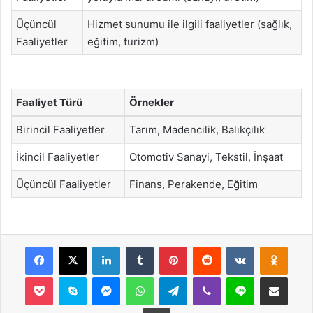
Üçüncül
Hizmet sunumu ile ilgili faaliyetler (sağlık,
Faaliyetler
eğitim, turizm)
Faaliyet Türü
Örnekler
Birincil Faaliyetler
Tarım, Madencilik, Balıkçılık
İkincil Faaliyetler
Otomotiv Sanayi, Tekstil, İnşaat
Üçüncül Faaliyetler
Finans, Perakende, Eğitim
Facebook
X
LinkedIn
Tumblr
Pinterest
Reddit
VKontakte
Odnok
Pocket
Skype
Messenger
WhatsApp
Telegram
Viber
Line
E-Posta ile payla
Yazdır