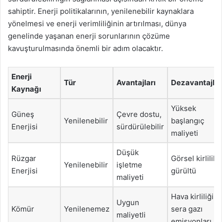
sahiptir. Enerji politikalarının, yenilenebilir kaynaklara
yönelmesi ve enerji verimliliğinin artırılması, dünya
genelinde yaşanan enerji sorunlarının çözüme
kavuşturulmasında önemli bir adım olacaktır.
Enerji
Tür
Avantajları
Dezavantajlar
Kaynağı
Yüksek
Güneş
Çevre dostu,
Yenilenebilir
başlangıç
Enerjisi
sürdürülebilir
maliyeti
Düşük
Rüzgar
Görsel kirlilik,
Yenilenebilir
işletme
Enerjisi
gürültü
maliyeti
Hava kirliliği,
Uygun
Kömür
Yenilenemez
sera gazı
maliyetli
emisyonları