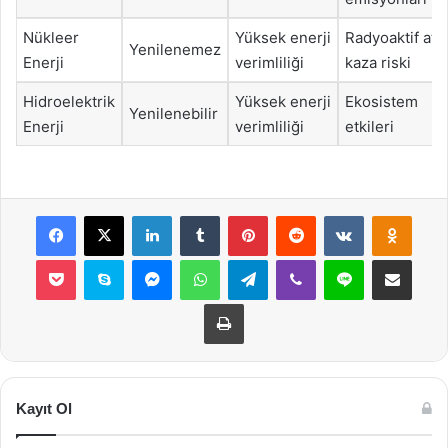
Nükleer
Yüksek enerji
Radyoaktif atık
Yenilenemez
Enerji
verimliliği
kaza riski
Hidroelektrik
Yüksek enerji
Ekosistem
Yenilenebilir
Enerji
verimliliği
etkileri
Facebook
X
LinkedIn
Tumblr
Pinterest
Reddit
VKontakte
Odnok
Pocket
Skype
Messenger
WhatsApp
Telegram
Viber
Line
E-Posta ile payla
Yazdır
Kayıt Ol