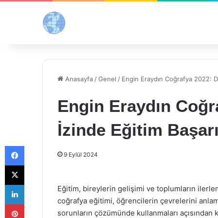
Anasayfa
/
Genel
/
Engin Eraydın Coğrafya 2022: Do
Engin Eraydın Coğr
İzinde Eğitim Başarı
Facebook
9 Eylül 2024
X
LinkedIn
Eğitim, bireylerin gelişimi ve toplumların iler
coğrafya eğitimi, öğrencilerin çevrelerini anlam
Pinterest
sorunların çözümünde kullanmaları açısından kr