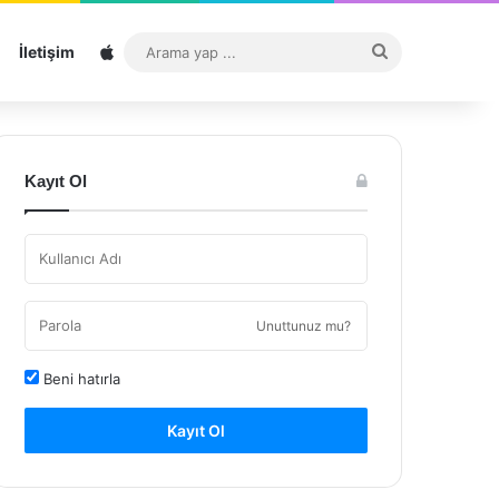
Sitemap
Arama
İletişim
yap
...
Kayıt Ol
Unuttunuz mu?
Beni hatırla
Kayıt Ol