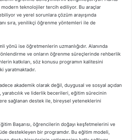
 modern teknolojiler tercih ediliyor. Bu araçlar
debiliyor ve yerel sorunlara çözüm arayışında
anı sıra, yenilikçi öğrenme yöntemleri ile de
li yönü ise öğretmenlerin uzmanlığıdır. Alanında
 yönlendirme ve onların öğrenme süreçlerinde rehberlik
rin katkıları, söz konusu programın kalitesini
ki yaratmaktadır.
adece akademik olarak değil, duygusal ve sosyal açıdan
aratıcılık ve liderlik becerileri, eğitim sürecinin
lere sağlanan destek ile, bireysel yeteneklerini
itim Başarısı, öğrencilerin doğayı keşfetmelerini ve
çüde destekleyen bir programdır. Bu eğitim modeli,
evre dostu bireylerinin yetişmesine katkı sağlıyor.