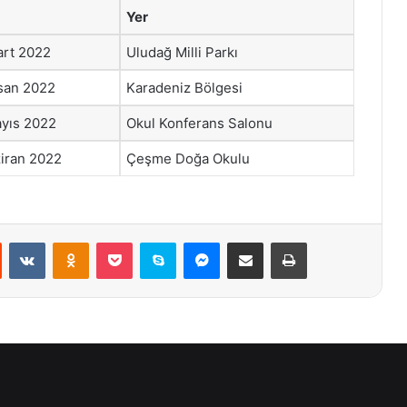
Yer
art 2022
Uludağ Milli Parkı
san 2022
Karadeniz Bölgesi
yıs 2022
Okul Konferans Salonu
iran 2022
Çeşme Doğa Okulu
st
Reddit
VKontakte
Odnoklassniki
Pocket
Skype
Messenger
E-Posta ile paylaş
Yazdır