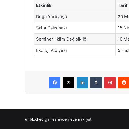
Etkinlik
Tarih
Doğa Yürüyüşü
20 M
Saha Çalışması
15 Ni
Seminer: İklim Değişikliği
10 Ma
Ekoloji Atölyesi
5 Haz
Facebook
X
LinkedIn
Tumblr
Pintere
unblocked games
evden eve nakliyat