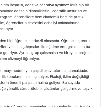
tim Başarısı, doğa ve coğrafya ayrılmaz ikilisinin bir
aşımında doğanın dinamiklerini, coğrafik unsurları ve
program, öğrencilere hem akademik hem de pratik
tim, öğrencilerin çevresini daha iyi anlamalarına
rtırıyor.
den biri, öğrenci merkezli olmasıdır. Öğrenciler, teorik
zileri ve saha çalışmaları ile eğitime entegre edilen bu
getiriyor. Ayrıca, grup çalışmaları ve bireysel projeler
oblem çözmeyi öğreniyor.
tırmayı hedefleyen çeşitli aktiviteler de sunmaktadır.
ik konularında bilinçleniyor. Ekoloji, iklim değişikliği
slerin önemli parçaları haline geliyor. Bu sayede
eğe yönelik sürdürülebilir çözümler geliştirmeye teşvik
cilerin öğrenme deneyimlerini zenginleştiriyor. Harita