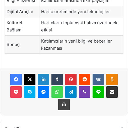
Bilgi Alışverişi
Katılımcılar arasında fikir paylaşımı
Dijital Araçlar
Harita üretiminde yeni teknolojiler
Kültürel
Haritaların toplumsal hafıza üzerindeki
Bağlam
etkisi
Katılımcıların yeni bilgi ve beceriler
Sonuç
kazanması
Facebook
X
LinkedIn
Tumblr
Pinterest
Reddit
VKontakte
Odnok
Pocket
Skype
Messenger
WhatsApp
Telegram
Viber
Line
E-Posta ile payla
Yazdır