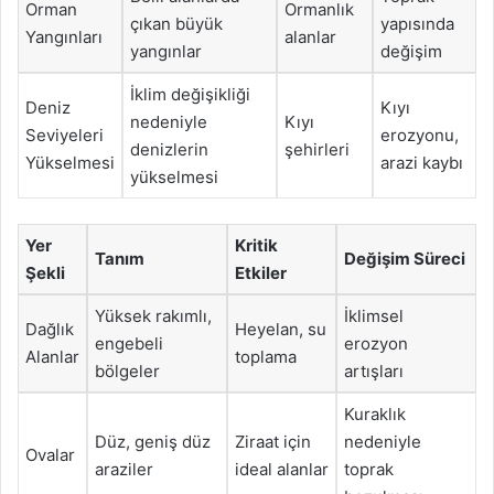
Orman
Ormanlık
çıkan büyük
yapısında
Yangınları
alanlar
yangınlar
değişim
İklim değişikliği
Deniz
Kıyı
nedeniyle
Kıyı
Seviyeleri
erozyonu,
denizlerin
şehirleri
Yükselmesi
arazi kaybı
yükselmesi
Yer
Kritik
Tanım
Değişim Süreci
Şekli
Etkiler
Yüksek rakımlı,
İklimsel
Dağlık
Heyelan, su
engebeli
erozyon
Alanlar
toplama
bölgeler
artışları
Kuraklık
Düz, geniş düz
Ziraat için
nedeniyle
Ovalar
araziler
ideal alanlar
toprak