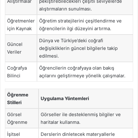
Alıştırmalar
pekiştirebilecekleri çeşitli seviyelerde
alıştırmaların sunulması.
Öğretmenler
Öğretim stratejilerini çeşitlendirme ve
için Kaynak
öğrencilerin ilgi düzeyini artırma.
Dünya ve Türkiye’deki coğrafi
Güncel
değişikliklerin güncel bilgilerle takip
Veriler
edilmesi.
Coğrafya
Öğrencilerin coğrafyaya olan bakış
Bilinci
açılarını geliştirmeye yönelik çalışmalar.
Öğrenme
Uygulama Yöntemleri
Stilleri
Görsel
Görseller ile desteklenmiş bilgiler ve
Öğrenme
haritalar kullanma.
İşitsel
Derslerin dinletecek materyallerle