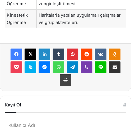
Öğrenme
zenginleştirilmesi.
Kinestetik
Haritalarla yapılan uygulamalı çalışmalar
Öğrenme
ve grup aktiviteleri.
Facebook
X
LinkedIn
Tumblr
Pinterest
Reddit
VKontakte
Odnok
Pocket
Skype
Messenger
WhatsApp
Telegram
Viber
Line
E-Posta ile payla
Yazdır
Kayıt Ol