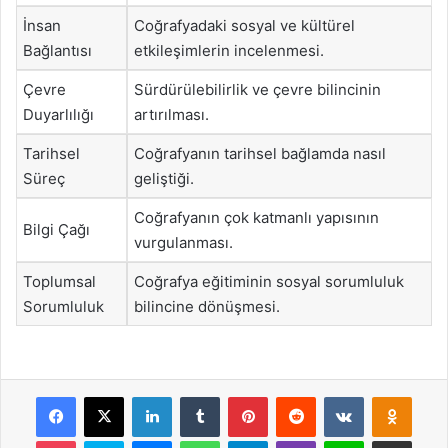
İnsan
Coğrafyadaki sosyal ve kültürel
Bağlantısı
etkileşimlerin incelenmesi.
Çevre
Sürdürülebilirlik ve çevre bilincinin
Duyarlılığı
artırılması.
Tarihsel
Coğrafyanın tarihsel bağlamda nasıl
Süreç
geliştiği.
Coğrafyanın çok katmanlı yapısının
Bilgi Çağı
vurgulanması.
Toplumsal
Coğrafya eğitiminin sosyal sorumluluk
Sorumluluk
bilincine dönüşmesi.
Facebook
X
LinkedIn
Tumblr
Pinterest
Reddit
VKontakte
Odnok
Pocket
Skype
Messenger
WhatsApp
Telegram
Viber
Line
E-Posta ile payla