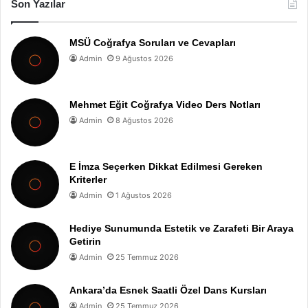
Son Yazılar
MSÜ Coğrafya Soruları ve Cevapları
Admin
9 Ağustos 2026
Mehmet Eğit Coğrafya Video Ders Notları
Admin
8 Ağustos 2026
E İmza Seçerken Dikkat Edilmesi Gereken
Kriterler
Admin
1 Ağustos 2026
Hediye Sunumunda Estetik ve Zarafeti Bir Araya
Getirin
Admin
25 Temmuz 2026
Ankara’da Esnek Saatli Özel Dans Kursları
Admin
25 Temmuz 2026