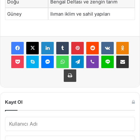
Doğu
Bengal Deltası ve zengin tarım
Güney
Ilıman iklim ve sahil yapıları
Facebook
X
LinkedIn
Tumblr
Pinterest
Reddit
VKontakte
Odnok
Pocket
Skype
Messenger
WhatsApp
Telegram
Viber
Line
E-Posta ile payla
Yazdır
Kayıt Ol