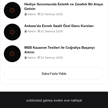
Hediye Sunumunda Estetik ve Zarafeti Bir Araya
Getirin
Admin
25 Temmuz 2026
Ankara’da Esnek Saatli Özel Dans Kursları
Admin
25 Temmuz 2026
MEB Kazanım Testleri ile Coğrafya Başarıyı
Artırın
Admin
24 Temmuz 2026
Daha Fazla Yükle
unblocked games
evden eve nakliyat