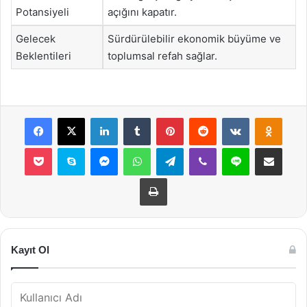
Potansiyeli
açığını kapatır.
Gelecek
Sürdürülebilir ekonomik büyüme ve
Beklentileri
toplumsal refah sağlar.
Facebook
X
LinkedIn
Tumblr
Pinterest
Reddit
VKontakte
Odnok
Pocket
Skype
Messenger
WhatsApp
Telegram
Viber
Line
E-Posta ile payla
Yazdır
Kayıt Ol