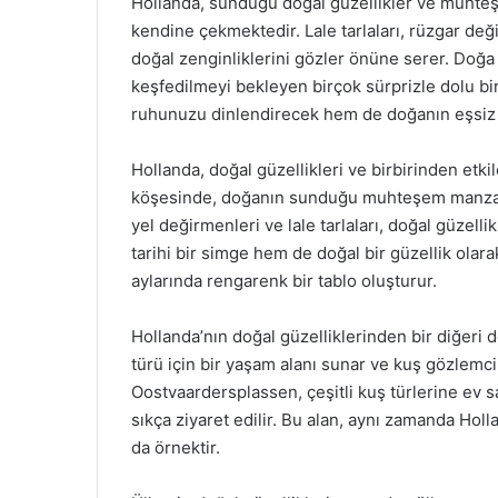
Hollanda, sunduğu doğal güzellikler ve muhteşe
kendine çekmektedir. Lale tarlaları, rüzgar deği
doğal zenginliklerini gözler önüne serer. Doğa il
keşfedilmeyi bekleyen birçok sürprizle dolu b
ruhunuzu dinlendirecek hem de doğanın eşsiz gü
Hollanda, doğal güzellikleri ve birbirinden etkil
köşesinde, doğanın sunduğu muhteşem manzara
yel değirmenleri ve lale tarlaları, doğal güzell
tarihi bir simge hem de doğal bir güzellik olarak
aylarında rengarenk bir tablo oluşturur.
Hollanda’nın doğal güzelliklerinden bir diğeri d
türü için bir yaşam alanı sunar ve kuş gözlemcil
Oostvaardersplassen, çeşitli kuş türlerine ev s
sıkça ziyaret edilir. Bu alan, aynı zamanda Hol
da örnektir.