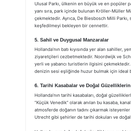
Ulusal Parkı, ülkenin en büyük ve en popüler pa
yanı sıra, park içinde bulunan Kröller-Müller M
çekmektedir. Ayrıca, De Biesbosch Milli Parkı, su
keşfedilmeyi bekleyen bir cennettir.
5. Sahil ve Duygusal Manzaralar
Hollanda’nın batı kıyısında yer alan sahiller, y
ziyaretçileri cezbetmektedir. Noordwijk ve Sch
yerli ve yabancı turistlerin ilgisini çekmekted
denizin sesi eşliğinde huzur bulmak için ideal bi
6. Tarihi Kasabalar ve Doğal Güzellikler
Hollanda’nın tarihi kasabaları, doğal güzellikler
“Küçük Venedik” olarak anılan bu kasaba, kanall
atmosferde doğanın tadını çıkarmak isteyenler i
Utrecht gibi şehirler de tarihi dokuları ve doğal