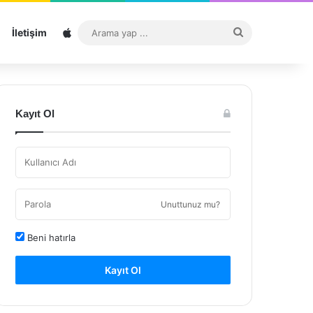
Sitemap
Arama
İletişim
yap
...
Kayıt Ol
Unuttunuz mu?
Beni hatırla
Kayıt Ol