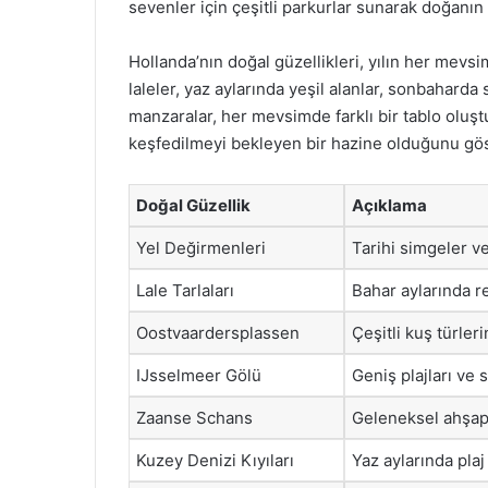
sevenler için çeşitli parkurlar sunarak doğanın 
Hollanda’nın doğal güzellikleri, yılın her mevsi
laleler, yaz aylarında yeşil alanlar, sonbaharda
manzaralar, her mevsimde farklı bir tablo oluşt
keşfedilmeyi bekleyen bir hazine olduğunu gös
Doğal Güzellik
Açıklama
Yel Değirmenleri
Tarihi simgeler ve
Lale Tarlaları
Bahar aylarında r
Oostvaardersplassen
Çeşitli kuş türler
IJsselmeer Gölü
Geniş plajları ve s
Zaanse Schans
Geleneksel ahşap 
Kuzey Denizi Kıyıları
Yaz aylarında plaj