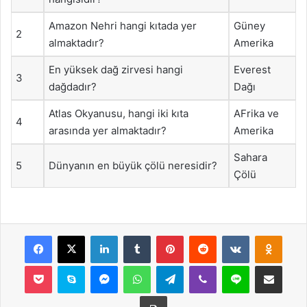
Amazon Nehri hangi kıtada yer
Güney
2
almaktadır?
Amerika
En yüksek dağ zirvesi hangi
Everest
3
dağdadır?
Dağı
Atlas Okyanusu, hangi iki kıta
AFrika ve
4
arasında yer almaktadır?
Amerika
Sahara
5
Dünyanın en büyük çölü neresidir?
Çölü
Facebook
X
LinkedIn
Tumblr
Pinterest
Reddit
VKontakte
Odnok
Pocket
Skype
Messenger
WhatsApp
Telegram
Viber
Line
E-Posta ile payla
Yazdır