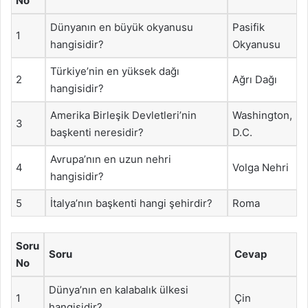
No
Dünyanın en büyük okyanusu
Pasifik
1
hangisidir?
Okyanusu
Türkiye’nin en yüksek dağı
2
Ağrı Dağı
hangisidir?
Amerika Birleşik Devletleri’nin
Washington,
3
başkenti neresidir?
D.C.
Avrupa’nın en uzun nehri
4
Volga Nehri
hangisidir?
5
İtalya’nın başkenti hangi şehirdir?
Roma
Soru
Soru
Cevap
No
Dünya’nın en kalabalık ülkesi
1
Çin
hangisidir?