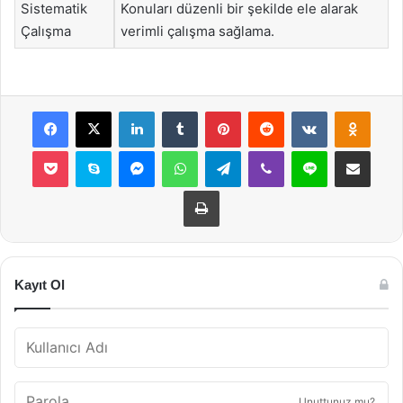
Sistematik
Konuları düzenli bir şekilde ele alarak
Çalışma
verimli çalışma sağlama.
Facebook
X
LinkedIn
Tumblr
Pinterest
Reddit
VKontakte
Odnok
Pocket
Skype
Messenger
WhatsApp
Telegram
Viber
Line
E-Posta ile payla
Yazdır
Kayıt Ol
Unuttunuz mu?