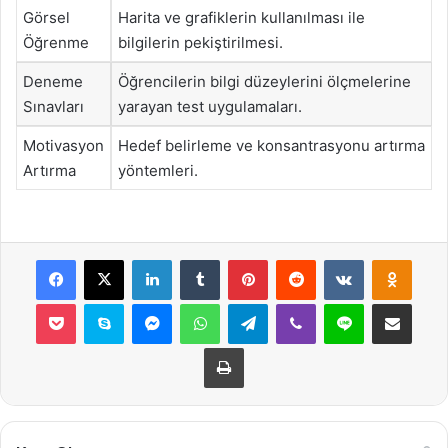
Görsel
Harita ve grafiklerin kullanılması ile
Öğrenme
bilgilerin pekiştirilmesi.
Deneme
Öğrencilerin bilgi düzeylerini ölçmelerine
Sınavları
yarayan test uygulamaları.
Motivasyon
Hedef belirleme ve konsantrasyonu artırma
Artırma
yöntemleri.
Facebook
X
LinkedIn
Tumblr
Pinterest
Reddit
VKontakte
Odnok
Pocket
Skype
Messenger
WhatsApp
Telegram
Viber
Line
E-Posta ile payla
Yazdır