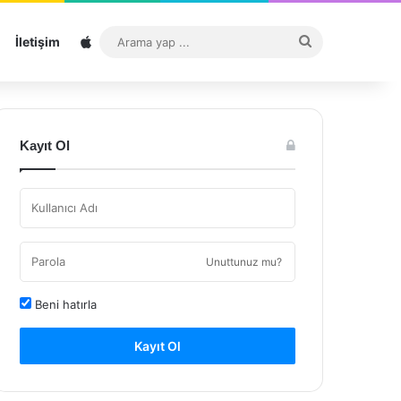
Sitemap
Arama
İletişim
yap
...
Kayıt Ol
Unuttunuz mu?
Beni hatırla
Kayıt Ol