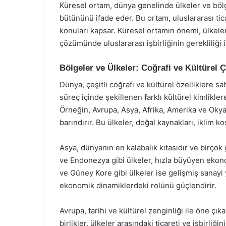
Küresel ortam, dünya genelinde ülkeler ve bölge
bütününü ifade eder. Bu ortam, uluslararası tica
konuları kapsar. Küresel ortamın önemi, ülkeler
çözümünde uluslararası işbirliğinin gerekliliği il
Bölgeler ve Ülkeler: Coğrafi ve Kültürel Çe
Dünya, çeşitli coğrafi ve kültürel özelliklere sa
süreç içinde şekillenen farklı kültürel kimlikle
Örneğin, Avrupa, Asya, Afrika, Amerika ve Okyan
barındırır. Bu ülkeler, doğal kaynakları, iklim koş
Asya, dünyanın en kalabalık kıtasıdır ve birçok 
ve Endonezya gibi ülkeler, hızla büyüyen ekono
ve Güney Kore gibi ülkeler ise gelişmiş sanayi ya
ekonomik dinamiklerdeki rolünü güçlendirir.
Avrupa, tarihi ve kültürel zenginliği ile öne çık
birlikler, ülkeler arasındaki ticareti ve işbirliğ