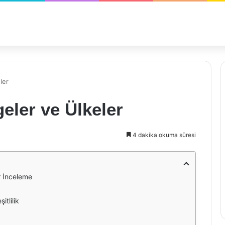
ler
eler ve Ülkeler
4 dakika okuma süresi
r İnceleme
itlilik