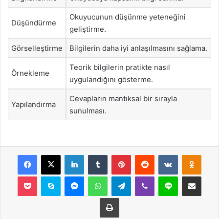
Okuyucunun düşünme yeteneğini
Düşündürme
geliştirme.
Görselleştirme
Bilgilerin daha iyi anlaşılmasını sağlama.
Teorik bilgilerin pratikte nasıl
Örnekleme
uygulandığını gösterme.
Cevapların mantıksal bir sırayla
Yapılandırma
sunulması.
Facebook
X
LinkedIn
Tumblr
Pinterest
Reddit
VKontakte
Odnok
Pocket
Skype
Messenger
WhatsApp
Telegram
Viber
Line
E-Posta ile payla
Yazdır