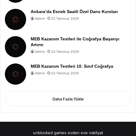
Ankara’da Esnek Saatli Özel Dans Kursları
Admin
25 Temmuz 2026
MEB Kazanım Testleri ile Coğrafya Başarıyı
Artırın
Admin
24 Temmuz 2026
MEB Kazanım Testleri 10. Sınıf Coğrafya
Admin
23 Temmuz 2026
Daha Fazla Yükle
unblocked games
evden eve nakliyat