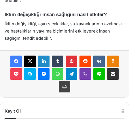
edebilir.
İklim değişikliği insan sağlığını nasıl etkiler?
İklim değişikliği, aşırı sıcaklıklar, su kaynaklarının azalması
ve hastalıkların yayılma biçimlerini etkileyerek insan
sağlığını tehdit edebilir.
Facebook
X
LinkedIn
Tumblr
Pinterest
Reddit
VKontakte
Odnok
Pocket
Skype
Messenger
WhatsApp
Telegram
Viber
Line
E-Posta ile payla
Yazdır
Kayıt Ol