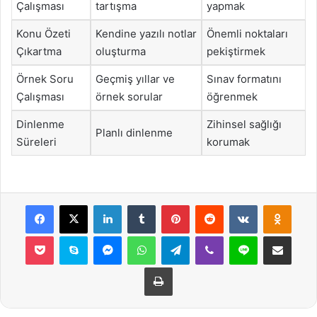
Çalışması
tartışma
yapmak
Konu Özeti
Kendine yazılı notlar
Önemli noktaları
Çıkartma
oluşturma
pekiştirmek
Örnek Soru
Geçmiş yıllar ve
Sınav formatını
Çalışması
örnek sorular
öğrenmek
Dinlenme
Zihinsel sağlığı
Planlı dinlenme
Süreleri
korumak
Facebook
X
LinkedIn
Tumblr
Pinterest
Reddit
VKontakte
Odnok
Pocket
Skype
Messenger
WhatsApp
Telegram
Viber
Line
E-Posta ile payla
Yazdır