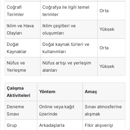
Coğrafi
Coğrafya ile ilgili temel
Orta
Terimler
terimler
Iklim ve Hava
Iklim çeşitleri ve
Yüksek
Olayları
oluşumları
Doğal
Doğal kaynak türleri ve
Orta
Kaynaklar
kullanımları
Nüfus ve
Nüfus artışı ve yerleşim
Yüksek
Yerleşme
alanları
Çalışma
Yöntem
Amaç
Aktiviteleri
Deneme
Online veya kağıt
Sınav atmosferine
Sınavı
üzerinde
alışmak
Grup
Arkadaşlarla
Fikir alışverişi