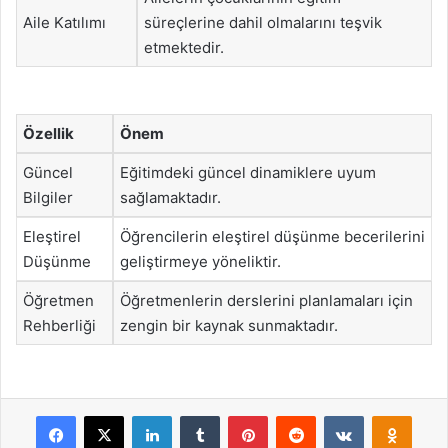
Aile Katılımı
süreçlerine dahil olmalarını teşvik
etmektedir.
Özellik
Önem
Güncel
Eğitimdeki güncel dinamiklere uyum
Bilgiler
sağlamaktadır.
Eleştirel
Öğrencilerin eleştirel düşünme becerilerini
Düşünme
geliştirmeye yöneliktir.
Öğretmen
Öğretmenlerin derslerini planlamaları için
Rehberliği
zengin bir kaynak sunmaktadır.
Facebook
X
LinkedIn
Tumblr
Pinterest
Reddit
VKontakte
Odnok