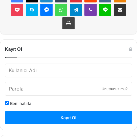
Pocket
Skype
Messenger
WhatsApp
Telegram
Viber
Line
E-Posta ile payla
Yazdır
Kayıt Ol
Unuttunuz mu?
Beni hatırla
Kayıt Ol