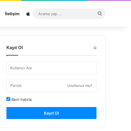
Sitemap
Arama
İletişim
yap
...
Kayıt Ol
Unuttunuz mu?
Beni hatırla
Kayıt Ol