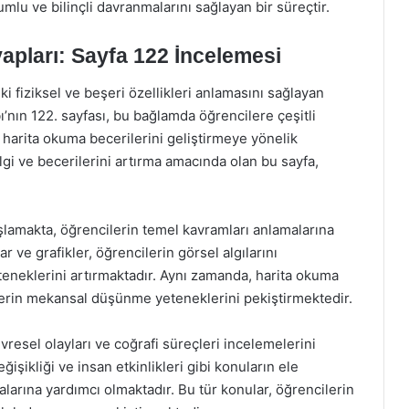
umlu ve bilinçli davranmalarını sağlayan bir süreçtir.
apları: Sayfa 122 İncelemesi
i fiziksel ve beşeri özellikleri anlamasını sağlayan
bı’nın 122. sayfası, bu bağlamda öğrencilere çeşitli
a harita okuma becerilerini geliştirmeye yönelik
ilgi ve becerilerini artırma amacında olan bu sayfa,
aşlamakta, öğrencilerin temel kavramları anlamalarına
r ve grafikler, öğrencilerin görsel algılarını
eteneklerini artırmaktadır. Aynı zamanda, harita okuma
ilerin mekansal düşünme yeteneklerini pekiştirmektedir.
vresel olayları ve coğrafi süreçleri incelemelerini
eğişikliği ve insan etkinlikleri gibi konuların ele
larına yardımcı olmaktadır. Bu tür konular, öğrencilerin