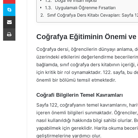
Doğa ve İnsan İlişkisi
Skype
Uygulamalı Öğrenme Fırsatları
Sınıf Coğrafya Ders Kitabı Cevapları: Sayfa 1
E-Posta ile paylaş
Yazdır
Coğrafya Eğitiminin Önemi ve
Coğrafya dersi, öğrencilerin dünyayı anlama, do
üzerindeki etkilerini değerlendirme becerilerini
bağlamda, sınıf coğrafya ders kitabının içeriği, 
için kritik bir rol oynamaktadır. 122. sayfa, bu
önemli bir bölümü temsil etmektedir.
Coğrafi Bilgilerin Temel Kavramları
Sayfa 122, coğrafyanın temel kavramlarını, hari
içeren önemli bilgileri sunmaktadır. Öğrenciler
nasıl kullanıldığı hakkında bilgi sahibi olurlar.
yapabilmek için gereklidir. Harita okuma becer
geliştirmelerine yardımcı olur.