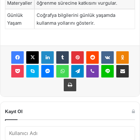
Materyaller
öğrenme sürecine katkısını vurgular.
Günlük
Coğrafya bilgilerini günlük yaşamda
Yaşam
kullanma yollarını gösterir.
Facebook
X
LinkedIn
Tumblr
Pinterest
Reddit
VKontakte
Odnok
Pocket
Skype
Messenger
WhatsApp
Telegram
Viber
Line
E-Posta ile payla
Yazdır
Kayıt Ol