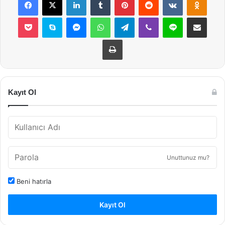
Pocket
Skype
Messenger
WhatsApp
Telegram
Viber
Line
E-Posta ile payla
Yazdır
Kayıt Ol
Unuttunuz mu?
Beni hatırla
Kayıt Ol