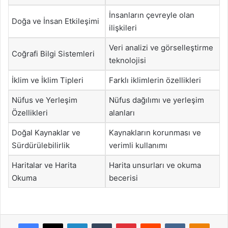
İnsanların çevreyle olan
Doğa ve İnsan Etkileşimi
ilişkileri
Veri analizi ve görselleştirme
Coğrafi Bilgi Sistemleri
teknolojisi
İklim ve İklim Tipleri
Farklı iklimlerin özellikleri
Nüfus ve Yerleşim
Nüfus dağılımı ve yerleşim
Özellikleri
alanları
Doğal Kaynaklar ve
Kaynakların korunması ve
Sürdürülebilirlik
verimli kullanımı
Haritalar ve Harita
Harita unsurları ve okuma
Okuma
becerisi
Facebook
X
LinkedIn
Tumblr
Pinterest
Reddit
VKontakte
Odnok