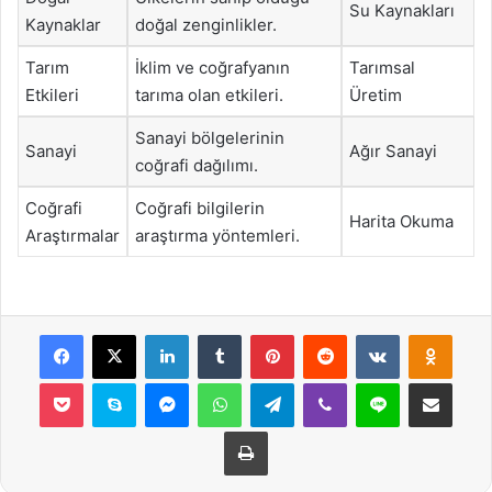
Su Kaynakları
Kaynaklar
doğal zenginlikler.
Tarım
İklim ve coğrafyanın
Tarımsal
Etkileri
tarıma olan etkileri.
Üretim
Sanayi bölgelerinin
Sanayi
Ağır Sanayi
coğrafi dağılımı.
Coğrafi
Coğrafi bilgilerin
Harita Okuma
Araştırmalar
araştırma yöntemleri.
Facebook
X
LinkedIn
Tumblr
Pinterest
Reddit
VKontakte
Odnok
Pocket
Skype
Messenger
WhatsApp
Telegram
Viber
Line
E-Posta ile payla
Yazdır