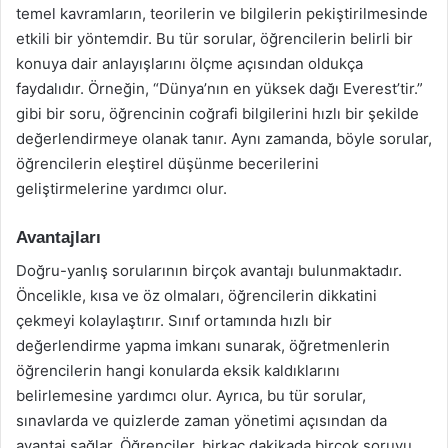
temel kavramların, teorilerin ve bilgilerin pekiştirilmesinde
etkili bir yöntemdir. Bu tür sorular, öğrencilerin belirli bir
konuya dair anlayışlarını ölçme açısından oldukça
faydalıdır. Örneğin, “Dünya’nın en yüksek dağı Everest’tir.”
gibi bir soru, öğrencinin coğrafi bilgilerini hızlı bir şekilde
değerlendirmeye olanak tanır. Aynı zamanda, böyle sorular,
öğrencilerin eleştirel düşünme becerilerini
geliştirmelerine yardımcı olur.
Avantajları
Doğru-yanlış sorularının birçok avantajı bulunmaktadır.
Öncelikle, kısa ve öz olmaları, öğrencilerin dikkatini
çekmeyi kolaylaştırır. Sınıf ortamında hızlı bir
değerlendirme yapma imkanı sunarak, öğretmenlerin
öğrencilerin hangi konularda eksik kaldıklarını
belirlemesine yardımcı olur. Ayrıca, bu tür sorular,
sınavlarda ve quizlerde zaman yönetimi açısından da
avantaj sağlar. Öğrenciler, birkaç dakikada birçok soruyu