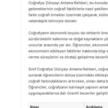
Coğrafya: Dünyayı Anlama Rehberi, bu konuda bir
geleneklerinin coğrafi faktörlerle nasıl şekillend
farklı coğrafi örnekler üzerinde çalışarak, kültür
vatandaşlık bilinciyle donatır.
Coğrafyanın ekonomik boyutu da rehberin önemli
sürdürülebilir kalkınma ve doğal kaynakların y
unsurlar arasında yer alır. Öğrenciler, ekonomi
ekonomisini etkileyen faktörler hakkında bilgi s
verme süreçlerini ve strateji geliştirme beceril
Sınıf Coğrafya: Dünyayı Anlama Rehberi, coğrafya
sunarak öğrencilerin dünya üzerindeki etkileşim
coğrafi farkındalıklarını artırırken, onları daha
Öğrenciler, coğrafyanın karmaşık yapısını anlam
uygulayacaklarına dair önemli beceriler geliştiri
Konu
Açıklama