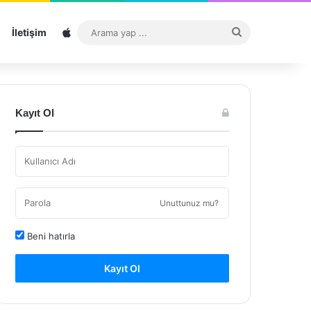
Sitemap
Arama
İletişim
yap
...
Kayıt Ol
Unuttunuz mu?
Beni hatırla
Kayıt Ol