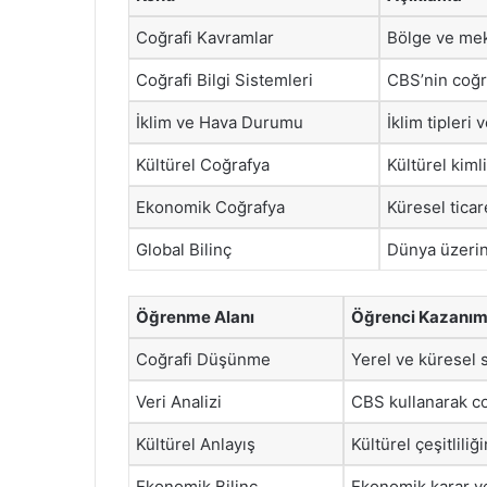
Coğrafi Kavramlar
Bölge ve mek
Coğrafi Bilgi Sistemleri
CBS’nin coğraf
İklim ve Hava Durumu
İklim tipleri 
Kültürel Coğrafya
Kültürel kimli
Ekonomik Coğrafya
Küresel ticar
Global Bilinç
Dünya üzerin
Öğrenme Alanı
Öğrenci Kazanım
Coğrafi Düşünme
Yerel ve küresel 
Veri Analizi
CBS kullanarak co
Kültürel Anlayış
Kültürel çeşitlili
Ekonomik Bilinç
Ekonomik karar ve