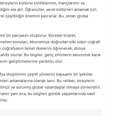
eylerin kültürel kimliklerinin, inançlarının ve
iğini ele alır. Öğrenciler, yerel kültürleri anlamak için
el çeşitliliğin önemini kavrarlar. Bu, onları global
 bir parçasını oluşturur. Küresel ticaret,
önetimi konuları, ekonomiye doğrudan etki eden coğrafi
k coğrafyanın temel ilkelerini öğrenerek, dünya
ahibi olurlar. Bu bilgiler, genç zihinlerin ekonomik karar
erini geliştirmelerine yardımcı olur.
 disiplininin çeşitli yönlerini kapsamlı bir şekilde
leri anlamalarına olanak tanır. Bu rehber, bireylerin
 bilinçli ve sorumlu global vatandaşlar olmaya yönlendirir.
anın yanı sıra, bu bilgileri günlük yaşamlarında nasıl
rler.