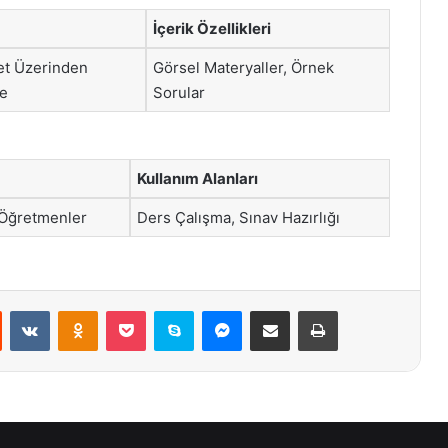
İçerik Özellikleri
et Üzerinden
Görsel Materyaller, Örnek
me
Sorular
Kullanım Alanları
 Öğretmenler
Ders Çalışma, Sınav Hazırlığı
st
Reddit
VKontakte
Odnoklassniki
Pocket
Skype
Messenger
E-Posta ile paylaş
Yazdır