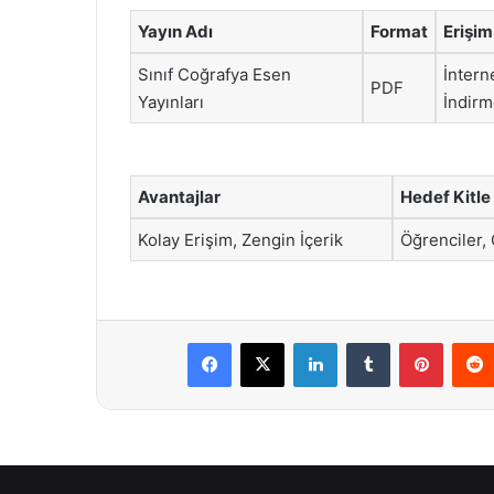
Yayın Adı
Format
Erişim
Sınıf Coğrafya Esen
İntern
PDF
Yayınları
İndir
Avantajlar
Hedef Kitle
Kolay Erişim, Zengin İçerik
Öğrenciler,
Facebook
X
LinkedIn
Tumblr
Pintere