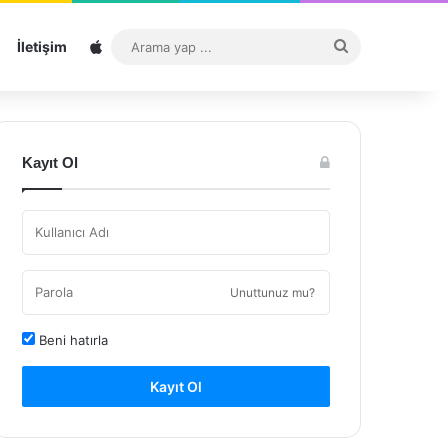
Sitemap
Arama
İletişim
yap
...
Kayıt Ol
Unuttunuz mu?
Beni hatırla
Kayıt Ol