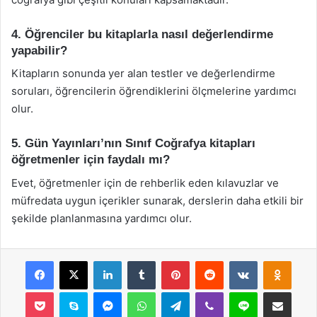
4. Öğrenciler bu kitaplarla nasıl değerlendirme
yapabilir?
Kitapların sonunda yer alan testler ve değerlendirme
soruları, öğrencilerin öğrendiklerini ölçmelerine yardımcı
olur.
5. Gün Yayınları’nın Sınıf Coğrafya kitapları
öğretmenler için faydalı mı?
Evet, öğretmenler için de rehberlik eden kılavuzlar ve
müfredata uygun içerikler sunarak, derslerin daha etkili bir
şekilde planlanmasına yardımcı olur.
Facebook
X
LinkedIn
Tumblr
Pinterest
Reddit
VKontakte
Odnok
Pocket
Skype
Messenger
WhatsApp
Telegram
Viber
Line
E-Posta ile payla